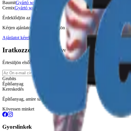
Baumit
Gyártó weboldala
Cemix
Gyártó weboldala
Érdeklődjön az árukészletről
Kérjen ajánlatot vagy érdeklődjön az elérhető termékekről.
Ajánlatot kérek
Iratkozzon fel hírlevelünkre
Értesüljön elsőként akcióinkról és újdonságainkról.
Feliratkozás
Grubits
Építőanyag
Kereskedés
Építőanyag, amire számíthat — 1996 óta
Kövessen minket
Gyorslinkek