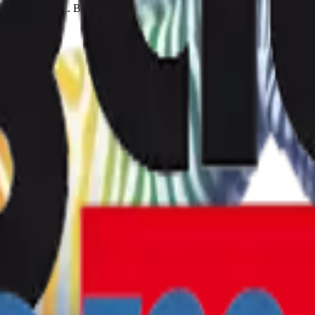
rendszerekhez. Baumit és Cemix színskálákkal egyedi homlokzati szín 