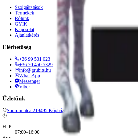
Szolgáltatások
Termékek
Rólunk
GYIK
Kapcsolat
Ajánlatkérés
Elérhetőség
+36 99 531 023
+36 70 450 5329
info@grubits.hu
WhatsApp
Messenger
Viber
Üzletünk
Soproni utca 21
9495
Kópháza
H–P
:
07:00–16:00
Szo
: