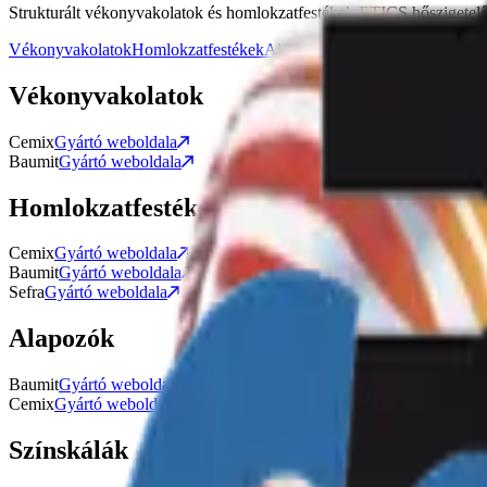
Strukturált vékonyvakolatok és homlokzatfestékek ETICS hőszigetelő 
Vékonyvakolatok
Homlokzatfestékek
Alapozók
Színskálák
Vékonyvakolatok
Cemix
Gyártó weboldala
Baumit
Gyártó weboldala
Homlokzatfestékek
Cemix
Gyártó weboldala
Baumit
Gyártó weboldala
Sefra
Gyártó weboldala
Alapozók
Baumit
Gyártó weboldala
Cemix
Gyártó weboldala
Színskálák