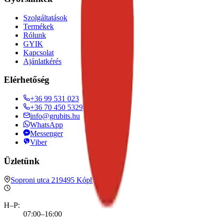
Szolgáltatások
Termékek
Rólunk
GYIK
Kapcsolat
Ajánlatkérés
Elérhetőség
+36 99 531 023
+36 70 450 5329
info@grubits.hu
WhatsApp
Messenger
Viber
Üzletünk
Soproni utca 21
9495
Kópháza
H–P
:
07:00–16:00