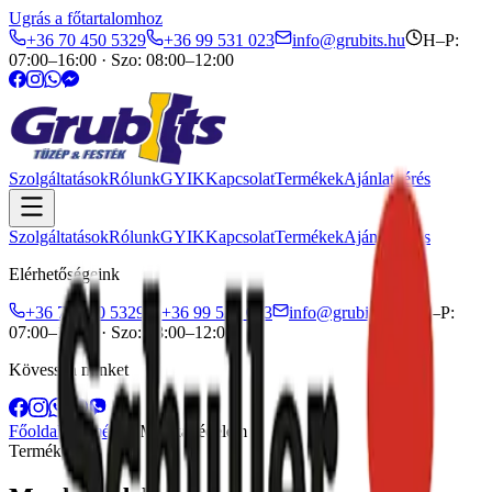
Ugrás a főtartalomhoz
+36 70 450 5329
+36 99 531 023
info@grubits.hu
H–P:
07:00–16:00
·
Szo: 08:00–12:00
Szolgáltatások
Rólunk
GYIK
Kapcsolat
Termékek
Ajánlatkérés
Szolgáltatások
Rólunk
GYIK
Kapcsolat
Termékek
Ajánlatkérés
Elérhetőségeink
+36 70 450 5329
+36 99 531 023
info@grubits.hu
H–P:
07:00–16:00 · Szo: 08:00–12:00
Kövessen minket
Főoldal
/
Termékek
/
Munkavédelem
Termékek