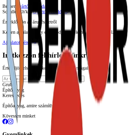
Berner
Gyártó weboldala
Schuller Eh'klar
Gyártó weboldala
Érdeklődjön az árukészletről
Kérjen ajánlatot vagy érdeklődjön az elérhető termékekről.
Ajánlatot kérek
Iratkozzon fel hírlevelünkre
Értesüljön elsőként akcióinkról és újdonságainkról.
Feliratkozás
Grubits
Építőanyag
Kereskedés
Építőanyag, amire számíthat — 1996 óta
Kövessen minket
Gyorslinkek