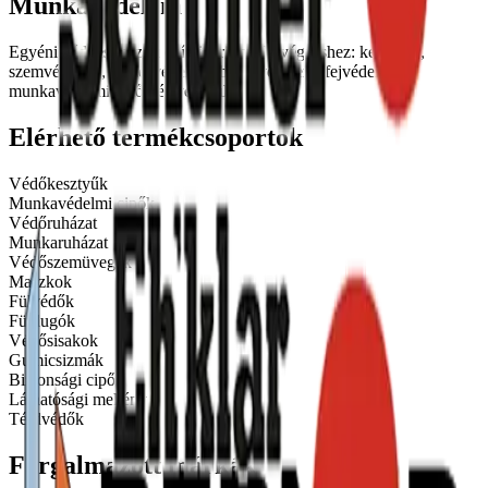
Munkavédelem
Egyéni védőeszközök építőipari munkavégzéshez: kesztyűk,
szemvédelem, légzésvédelem, hallásvédelem, fejvédelem,
munkavédelmi cipők és védőruházat.
Elérhető termékcsoportok
Védőkesztyűk
Munkavédelmi cipők
Védőruházat
Munkaruházat
Védőszemüvegek
Maszkok
Fülvédők
Füldugók
Védősisakok
Gumicsizmák
Biztonsági cipők
Láthatósági mellény
Térdvédők
Forgalmazott márkák