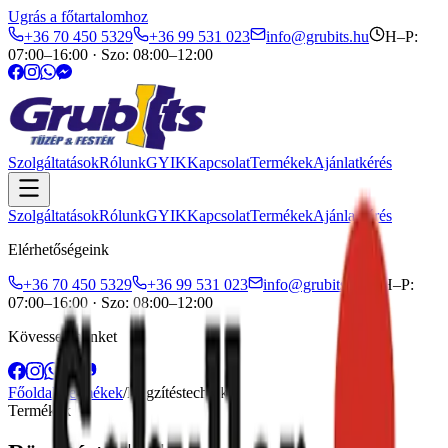
Ugrás a főtartalomhoz
+36 70 450 5329
+36 99 531 023
info@grubits.hu
H–P:
07:00–16:00
·
Szo: 08:00–12:00
Szolgáltatások
Rólunk
GYIK
Kapcsolat
Termékek
Ajánlatkérés
Szolgáltatások
Rólunk
GYIK
Kapcsolat
Termékek
Ajánlatkérés
Elérhetőségeink
+36 70 450 5329
+36 99 531 023
info@grubits.hu
H–P:
07:00–16:00 · Szo: 08:00–12:00
Kövessen minket
Főoldal
/
Termékek
/
Rögzítéstechnika
Termékek