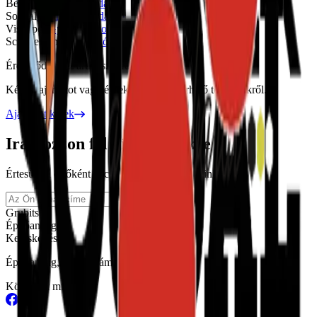
Berner
Gyártó weboldala
Soudal
Gyártó weboldala
Visimpex
Gyártó weboldala
Schuller Eh'klar
Gyártó weboldala
Érdeklődjön az árukészletről
Kérjen ajánlatot vagy érdeklődjön az elérhető termékekről.
Ajánlatot kérek
Iratkozzon fel hírlevelünkre
Értesüljön elsőként akcióinkról és újdonságainkról.
Feliratkozás
Grubits
Építőanyag
Kereskedés
Építőanyag, amire számíthat — 1996 óta
Kövessen minket