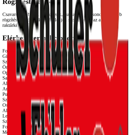
Rögzítéstechnika
Csavarok, dűbelek, sarokvasak, purhabok, szilikonok és egyéb
rögzítési kiegészítők. Érdeklődjön személyesen az aktuális
raktárkészletről.
Elérhető termékcsoportok
Forgácslap csavarok
Gipszkarton csavarok
Szerkezetépítő csavarok
Önfurú csavarok
Opel csavarok
Sarokvasak
Alátétek
Anyák
Purhabok
Szilikonok
Oszloptalpak
Alapcsavarok
Lemezcsavarok
Szelemen csavarok
Fogópár csavarok
Menetes szár