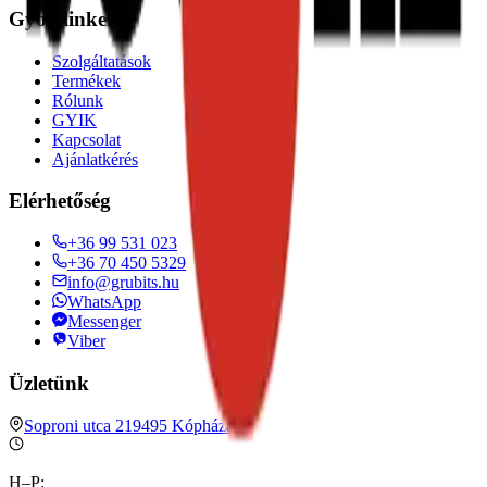
Gyorslinkek
Szolgáltatások
Termékek
Rólunk
GYIK
Kapcsolat
Ajánlatkérés
Elérhetőség
+36 99 531 023
+36 70 450 5329
info@grubits.hu
WhatsApp
Messenger
Viber
Üzletünk
Soproni utca 21
9495
Kópháza
H–P
: