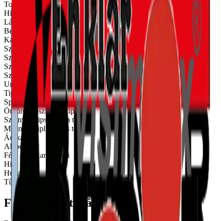
Tokrögzítő csavarok
Hintahorog
Lámpahorog
Beütőék
Kábelkötegelő
Szigetelésrögzítő acél szeggel
Szigetelés rögzítő műanyag szeggel
Szigetelés rögzítő tányér
Szigetelésrögzítő tüske
Univerzális műanyag tipli
Tipli állványcsavarral
Spirál tipli hungarocellhez
Önfúró gipszkarton tipli
Szárnyas gipszkarton tipli
Műanyag tipli üreges téglába
Ácskapocs
Alapcsavar
Fém gipszkarton tipli
Hilti szalag
Huzalszeg
Tűzőkapocs
Forgalmazott márkák